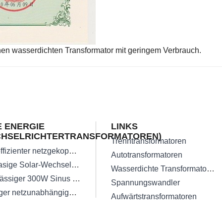
r einen wasserdichten Transformator mit geringem Verbrauch.
 ENERGIE
LINKS
CHSELRICHTERTRANSFORMATOREN)
Trenntransformatoren
Hocheffizienter netzgekoppelter Solar-Wechselrichtertransformator
Autotransformatoren
Einphasige Solar-Wechselrichter-Transformatoren
Wasserdichte Transformatoren
Zuverlässiger 300W Sinus Wechselrichter
Spannungswandler
Niedriger netzunabhängiger dreiphasiger Solar-Wechselrichtertransformator
Aufwärtstransformatoren