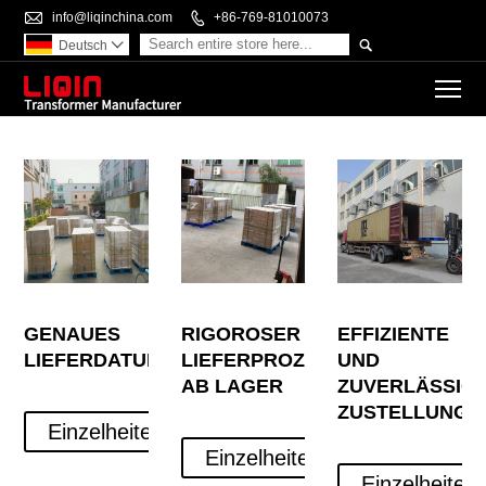

info@liqinchina.com

+86-769-81010073

Deutsch

To
GENAUES
RIGOROSER
EFFIZIENTE
LIEFERDATUM
LIEFERPROZESS
UND
AB LAGER
ZUVERLÄSSIG
ZUSTELLUNG
Einzelheiten
Einzelheiten
Einzelheiten