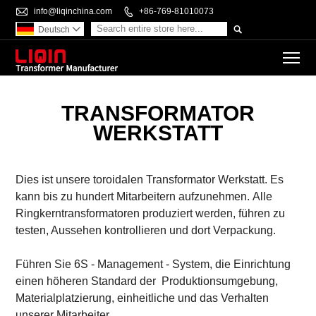

info@liqinchina.com

+86-769-81010073

Deutsch

To
TRANSFORMATOR
WERKSTATT
Dies ist unsere toroidalen
Transformator Werkstatt. Es
kann bis zu hundert Mitarbeitern aufzunehmen.
Alle
Ringkerntransformatoren produziert werden, führen zu
testen, Aussehen kontrollieren und dort Verpackung.
Führen Sie 6S - Management - System, die Einrichtung
einen höheren Standard der
Produktionsumgebung,
Materialplatzierung, einheitliche und das Verhalten
unserer Mitarbeiter.