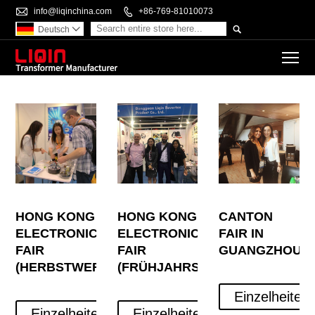

info@liqinchina.com

+86-769-81010073

Deutsch

To
HONG KONG
HONG KONG
CANTON
ELECTRONICS
ELECTRONICS
FAIR IN
FAIR
FAIR
GUANGZHOU
(HERBSTWERBUNG)
(FRÜHJAHRSAUSGABE)
Einzelheiten
Einzelheiten
Einzelheiten