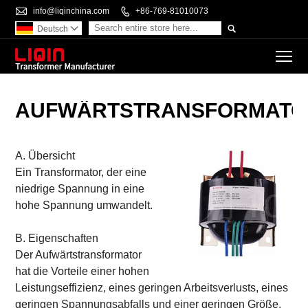

info@liqinchina.com

+86-769-81010073

Deutsch

To
AUFWÄRTSTRANSFORMATO
A. Übersicht
Ein Transformator, der eine
niedrige Spannung in eine
hohe Spannung umwandelt.
B. Eigenschaften
Der Aufwärtstransformator
hat die Vorteile einer hohen
Leistungseffizienz, eines geringen Arbeitsverlusts, eines
geringen Spannungsabfalls und einer geringen Größe,