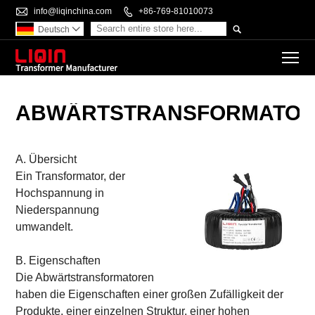

info@liqinchina.com

+86-769-81010073

Deutsch

To
ABWÄRTSTRANSFORMATO
A. Übersicht
Ein Transformator, der
Hochspannung in
Niederspannung
umwandelt.
B. Eigenschaften
Die Abwärtstransformatoren
haben die Eigenschaften einer großen Zufälligkeit der
Produkte, einer einzelnen Struktur, einer hohen