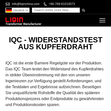

info@liqinchina.com

+86-769-81010073

Deutsch

To
IQC - WIDERSTANDSTEST
AUS KUPFERDRAHT
IQC ist die erste Barriere Regelgüte vor der Produktion.
Das IQC Team testet den Widerstand des Kupferdrahtes
in strikter Übereinstimmung mit den von unseren
Ingenieuren zur Verfügung gestellt Anforderungen, und
die Testdaten und Ergebnisse aufzeichnen. Beseitigen
Sie unqualifizierte Rohstoffe die Qualität des späteren
Produktionsprozess oder Endprodukte zu gewährleisten
und Produktionskosten sparen.