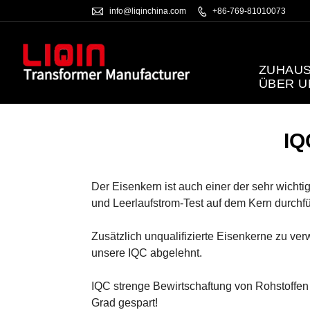

info@liqinchina.com

+86-769-81010073
ZUHAU
ÜBER 
IQ
Der Eisenkern ist auch einer der sehr wicht
und Leerlaufstrom-Test auf dem Kern durchf
Zusätzlich unqualifizierte Eisenkerne zu ve
unsere IQC abgelehnt.
IQC strenge Bewirtschaftung von Rohstoffen
Grad gespart!