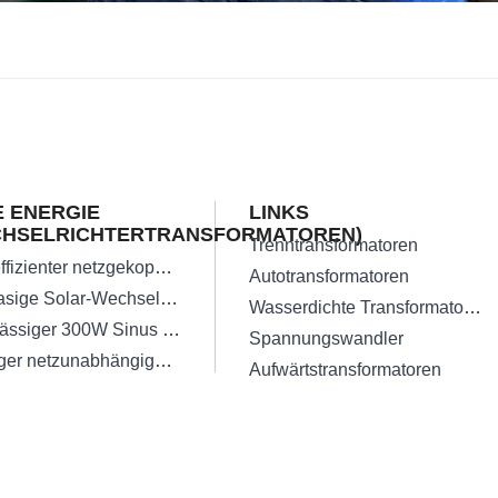
 ENERGIE
LINKS
CHSELRICHTERTRANSFORMATOREN)
Trenntransformatoren
Hocheffizienter netzgekoppelter Solar-Wechselrichtertransformator
Autotransformatoren
Einphasige Solar-Wechselrichter-Transformatoren
Wasserdichte Transformatoren
Zuverlässiger 300W Sinus Wechselrichter
Spannungswandler
Niedriger netzunabhängiger dreiphasiger Solar-Wechselrichtertransformator
Aufwärtstransformatoren