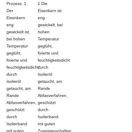
Prozess: 1.
1.Die
Der
Eisenkern ist
Eisenkern
eng
eng
gewickelt, bei
gewickelt ist,
hohen
bei hohen
Temperatur
Temperatur
geglüht,
geglüht,
fixierte und
fixierte und
feuchtigkeitsdicht
feuchtigkeitsdicht
durch
durch
Isolieröl
Isolieröl
getaucht, am
getaucht, am
Rande
Rande
Abfasverfahren,
Abfasverfahren,
geschützt
geschützt
durch
durch
Isolierband
Isolierband
mit guten
mit guten
Zugeigenschaften