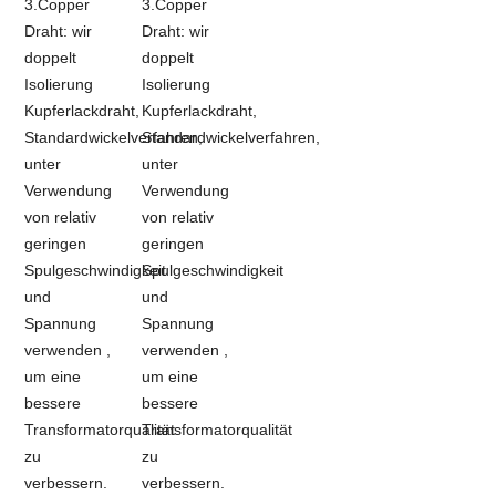
3.Copper
3.Copper
Draht: wir
Draht: wir
doppelt
doppelt
Isolierung
Isolierung
Kupferlackdraht,
Kupferlackdraht,
Standardwickelverfahren,
Standardwickelverfahren,
unter
unter
Verwendung
Verwendung
von relativ
von relativ
geringen
geringen
Spulgeschwindigkeit
Spulgeschwindigkeit
und
und
Spannung
Spannung
verwenden ,
verwenden ,
um eine
um eine
bessere
bessere
Transformatorqualität
Transformatorqualität
zu
zu
verbessern.
verbessern.