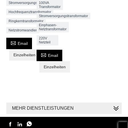
Stromversorgungstransformator
100VA
Transformator
Hochfrequenztransformator
Stromversorgungstransformator
Ringkerntransformator
Einphasen-
Netztransformator
Netzstromwandler
220V

Netzteil
Email

Einzelheiten
Email
Einzelheiten
MEHR DIENSTLEISTUNGEN


