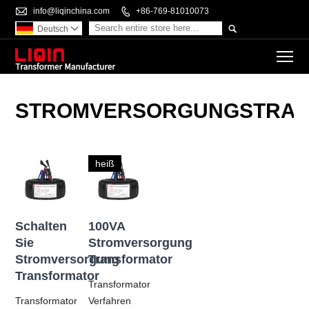

info@liqinchina.com

+86-769-81010073

Deutsch

To
STROMVERSORGUNGSTRA
heiß
Schalten
100VA
Sie
Stromversorgung
Stromversorgung
Transformator
Transformator
Transformator
Transformator
Verfahren