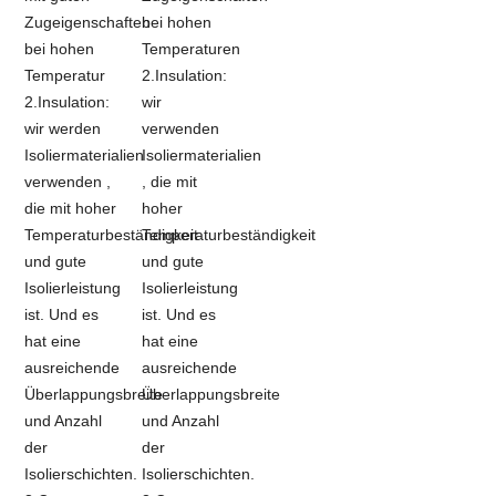
Zugeigenschaften
bei hohen
bei hohen
Temperaturen
Temperatur
2.Insulation:
2.Insulation:
wir
wir werden
verwenden
Isoliermaterialien
Isoliermaterialien
verwenden ,
, die mit
die mit hoher
hoher
Temperaturbeständigkeit
Temperaturbeständigkeit
und gute
und gute
Isolierleistung
Isolierleistung
ist. Und es
ist. Und es
hat eine
hat eine
ausreichende
ausreichende
Überlappungsbreite
Überlappungsbreite
und Anzahl
und Anzahl
der
der
Isolierschichten.
Isolierschichten.