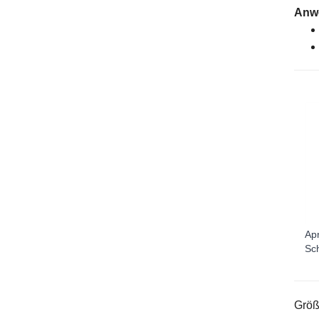
Anw
Apr
Sc
Größ