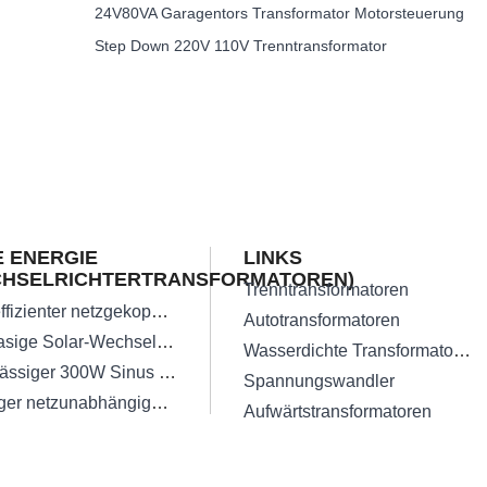
24V80VA Garagentors Transformator Motorsteuerung
Step Down 220V 110V Trenntransformator
 ENERGIE
LINKS
CHSELRICHTERTRANSFORMATOREN)
Trenntransformatoren
Hocheffizienter netzgekoppelter Solar-Wechselrichtertransformator
Autotransformatoren
Einphasige Solar-Wechselrichter-Transformatoren
Wasserdichte Transformatoren
Zuverlässiger 300W Sinus Wechselrichter
Spannungswandler
Niedriger netzunabhängiger dreiphasiger Solar-Wechselrichtertransformator
Aufwärtstransformatoren