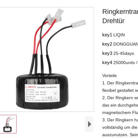
Ringkerntra
Drehtür
key1
LIQIN
key2
DONGGUAN
key3
25-45days
key4
25000units 
Vorteile
1. Der Ringkerntr
flexibel gestaltet s
2. Der Ringkern wi
das ein durchgeh
magnetischem Fluss
3. Der Ringkern h
vollständig um di
auszunutzen. Sein