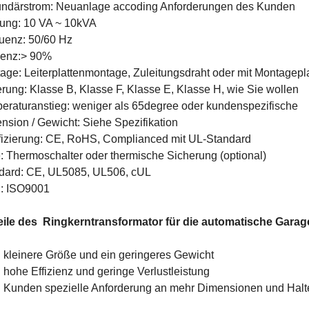
ndärstrom: Neuanlage accoding Anforderungen des Kunden
tung: 10 VA ~ 10kVA
uenz: 50/60 Hz
zienz:> 90%
age: Leiterplattenmontage, Zuleitungsdraht oder mit Montagepla
ierung: Klasse B, Klasse F, Klasse E, Klasse H, wie Sie wollen
eraturanstieg: weniger als 65degree oder kundenspezifische
nsion / Gewicht: Siehe Spezifikation
ifizierung: CE, RoHS, Complianced mit UL-Standard
: Thermoschalter oder thermische Sicherung (optional)
dard: CE, UL5085, UL506, cUL
: ISO9001
eile des
Ringkerntransformator für die automatische Garag
kleinere Größe und ein geringeres Gewicht
hohe Effizienz und geringe Verlustleistung
Kunden spezielle Anforderung an mehr Dimensionen und Halte