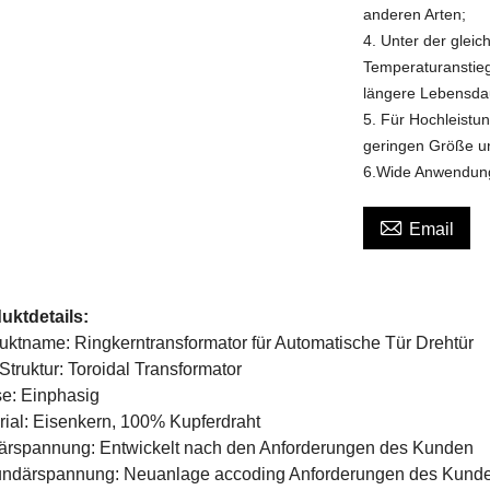
anderen Arten;
4. Unter der gleic
Temperaturanstieg
längere Lebensda
5. Für Hochleistun
geringen Größe u
6.Wide Anwendung

Email
uktdetails:
uktname: Ringkerntransformator für Automatische Tür Drehtür
Struktur: Toroidal Transformator
e: Einphasig
rial: Eisenkern, 100% Kupferdraht
ärspannung: Entwickelt nach den Anforderungen des Kunden
ndärspannung: Neuanlage accoding Anforderungen des Kund