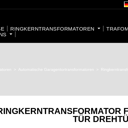
SE
RINGKERNTRANSFORMATOREN
TRAFO
UNS
atoren
>
Automatische Garagentortransformatoren
>
Ringkerntransf
RINGKERNTRANSFORMATOR F
TÜR DREHT