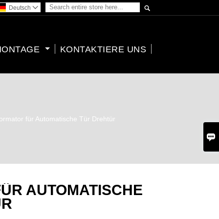

Deutsch

MONTAGE
KONTAKTIERE UNS
ormator für Automatische Tür Drehtür

ÜR AUTOMATISCHE
ÜR