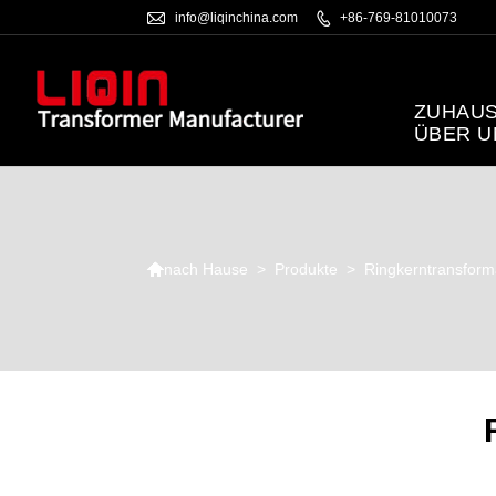

info@liqinchina.com

+86-769-81010073
ZUHAU
ÜBER 

>
Produkte
>
Ringkerntransform
nach Hause