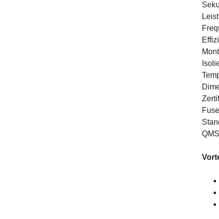
Seku
Leis
Freq
Effi
Mont
Isol
Temp
Dime
Zert
Fuse
Stan
QMS
Vort